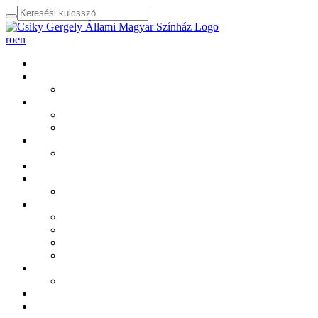
ro
en