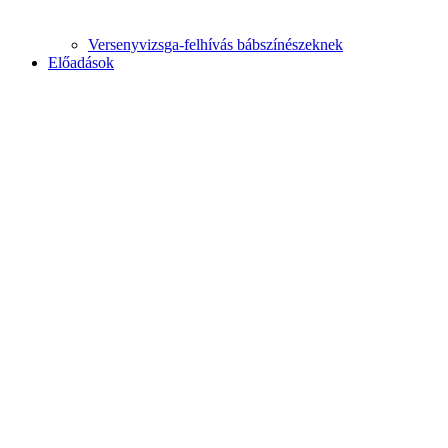
Versenyvizsga-felhívás bábszínészeknek
Előadások