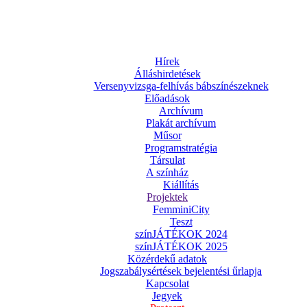
Hírek
Álláshirdetések
Versenyvizsga-felhívás bábszínészeknek
Előadások
Archívum
Plakát archívum
Műsor
Programstratégia
Társulat
A színház
Kiállítás
Projektek
FemminiCity
Teszt
színJÁTÉKOK 2024
színJÁTÉKOK 2025
Közérdekű adatok
Jogszabálysértések bejelentési űrlapja
Kapcsolat
Jegyek