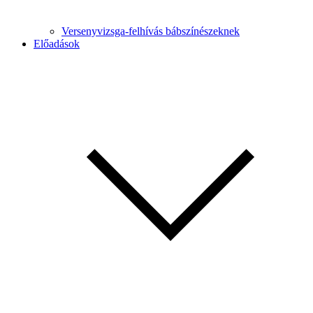
Versenyvizsga-felhívás bábszínészeknek
Előadások