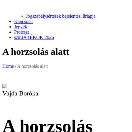
Jogszabálysértések bejelentési űrlapja
Kapcsolat
Jegyek
Proteszt
színJÁTÉKOK 2026
A horzsolás alatt
Home
/
A horzsolás alatt
Vajda Boróka
A horzsolás