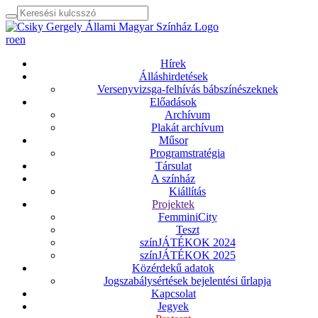
ro
en
Hírek
Álláshirdetések
Versenyvizsga-felhívás bábszínészeknek
Előadások
Archívum
Plakát archívum
Műsor
Programstratégia
Társulat
A színház
Kiállítás
Projektek
FemminiCity
Teszt
színJÁTÉKOK 2024
színJÁTÉKOK 2025
Közérdekű adatok
Jogszabálysértések bejelentési űrlapja
Kapcsolat
Jegyek