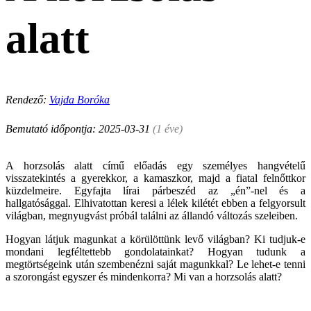
alatt
Rendező:
Vajda Boróka
Bemutató időpontja: 2025-03-31
(1 éve)
A horzsolás alatt című előadás egy személyes hangvételű
visszatekintés a gyerekkor, a kamaszkor, majd a fiatal felnőttkor
küzdelmeire. Egyfajta lírai párbeszéd az „én”-nel és a
hallgatósággal. Elhivatottan keresi a lélek kilétét ebben a felgyorsult
világban, megnyugvást próbál találni az állandó változás szeleiben.
Hogyan látjuk magunkat a körülöttünk levő világban? Ki tudjuk-e
mondani legféltettebb gondolatainkat? Hogyan tudunk a
megtörtségeink után szembenézni saját magunkkal? Le lehet-e tenni
a szorongást egyszer és mindenkorra? Mi van a horzsolás alatt?