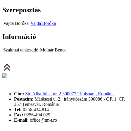
Szereposztás
Vajda Boróka
Vajda Boróka
Információ
Szakmai tanácsadó
Molnár Bence
Cím:
Str. Alba Iulia, nr. 2 300077 Timişoara, România
Postacím:
Mărășești u. 2., irányítószám 300086
- OP. 1, CP.
357 Temesvár, Románia
Tel:
0256-434.814
Fax:
0256-494.029
E-mail:
office@tm-t.ro